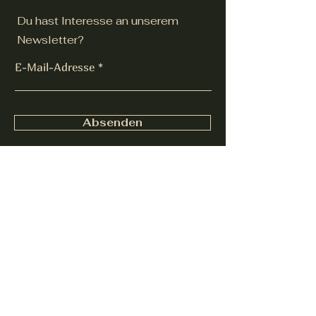
Du hast Interesse an unserem
Newsletter?
E-Mail-Adresse
Absenden
AGB
Cookies
Datenschut
Impressu
z
m