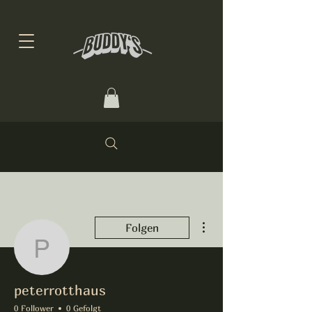
Weitere Optionen
Folgen
peterrotthaus
peterrotthaus
0 Follower
0 Gefolgt