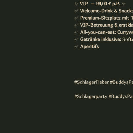
✨ 
VIP  – 99,00 € p.P.
 ✨
✅ 
Welcome-Drink & Snack
✅ 
Premium-Sitzplatz mit T
✅ 
VIP-Betreuung & erstkla
✅ 
All-you-can-eat: Curry
✅ 
Getränke inklusive:
 Soft
✅ 
Aperitifs
#SchlagerFieber
#BuddysPa
#Schlagerparty
#BuddysPa