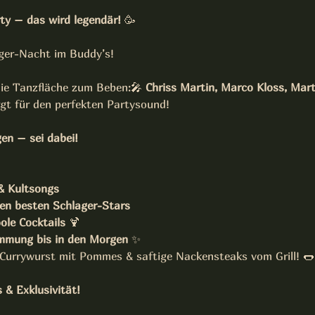
ty – das wird legendär!
 🥳
ager-Nacht im Buddy’s! 
die Tanzfläche zum Beben:🎤 
Chriss Martin, Marco Kloss, Mart
gt für den perfekten Partysound!
gen – sei dabei!
& Kultsongs
en besten Schlager-Stars
ole Cocktails
 🍹
immung bis in den Morgen
 ✨
 Currywurst mit Pommes & saftige Nackensteaks vom Grill! 🌭
& Exklusivität!