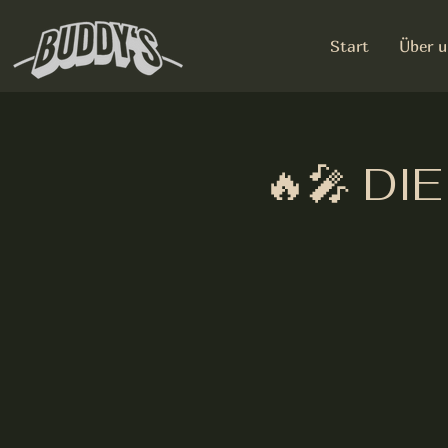
Start
Über u
🔥🎤 D