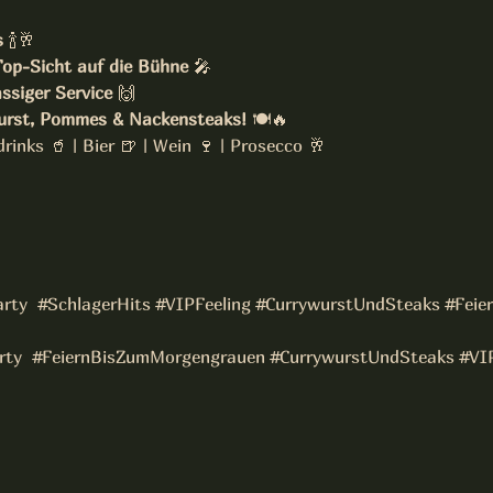
s
 🍾🥂
op-Sicht auf die Bühne
 🎤
ssiger Service
 🙌
wurst, Pommes & Nackensteaks!
 🍽🔥
drinks 🥤 | Bier 🍺 | Wein 🍷 | Prosecco 🥂
rty
#SchlagerHits
#VIPFeeling
#CurrywurstUndSteaks
#Feie
rty
#FeiernBisZumMorgengrauen
#CurrywurstUndSteaks
#VIP