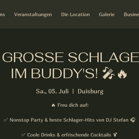
ns
Veranstaltungen
Die Location
Galerie
Busine
IE GROSSE SCHLAG
IM BUDDY'S! 🎤🔥
Sa., 05. Juli
  |  
Duisburg
🔥 Freu dich auf:
✅ Nonstop Party & beste Schlager-Hits von DJ Stefan 🎧
✅ Coole Drinks & erfrischende Cocktails 🍹