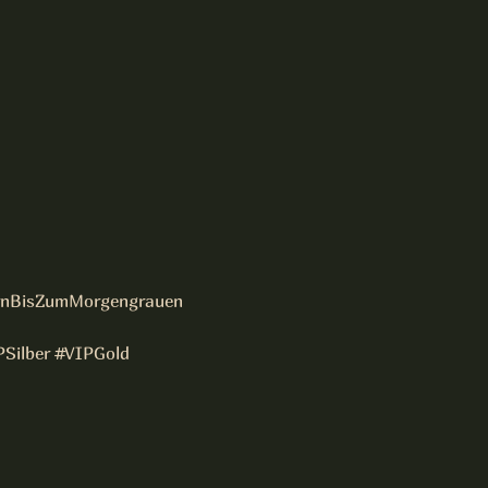
rnBisZumMorgengrauen
Silber
#VIPGold