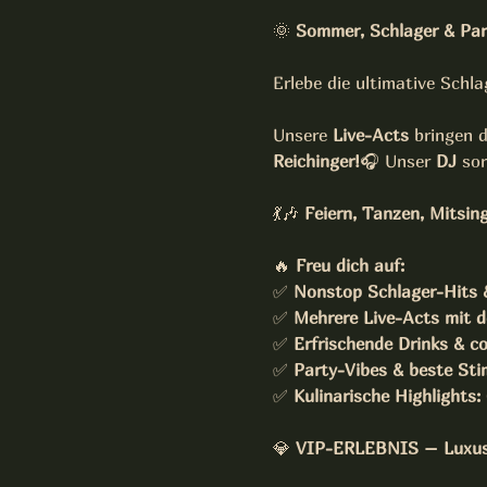
🌞 
Sommer, Schlager & Par
Erlebe die ultimative Schl
Unsere 
Live-Acts
 bringen 
Reichinger!
🎧 Unser 
DJ 
sor
💃🎶 
Feiern, Tanzen, Mitsin
🔥 
Freu dich auf:
✅ 
Nonstop Schlager-Hits 
✅ 
Mehrere Live-Acts mit d
✅ 
Erfrischende Drinks & co
✅ 
Party-Vibes & beste St
✅ 
Kulinarische Highlights:
💎 
VIP-ERLEBNIS – Luxus 